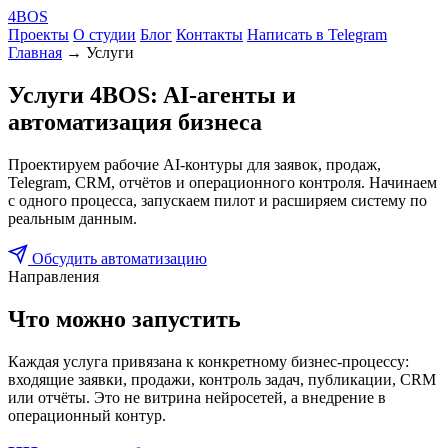
4
BOS
Проекты
О студии
Блог
Контакты
Написать в Telegram
Главная
→
Услуги
Услуги 4BOS: AI-агенты и
автоматизация бизнеса
Проектируем рабочие AI-контуры для заявок, продаж,
Telegram, CRM, отчётов и операционного контроля. Начинаем
с одного процесса, запускаем пилот и расширяем систему по
реальным данным.
Обсудить автоматизацию
Направления
Что можно запустить
Каждая услуга привязана к конкретному бизнес-процессу:
входящие заявки, продажи, контроль задач, публикации, CRM
или отчёты. Это не витрина нейросетей, а внедрение в
операционный контур.