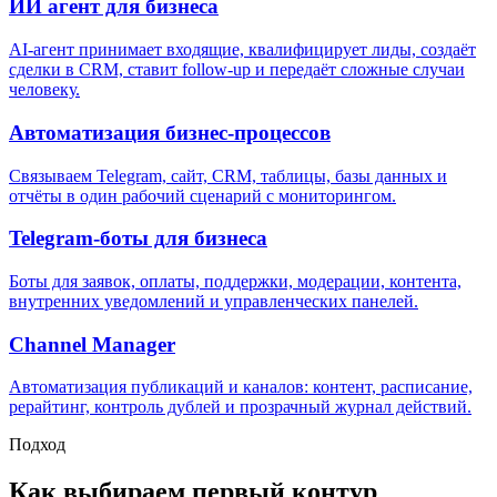
ИИ агент для бизнеса
AI-агент принимает входящие, квалифицирует лиды, создаёт
сделки в CRM, ставит follow-up и передаёт сложные случаи
человеку.
Автоматизация бизнес-процессов
Связываем Telegram, сайт, CRM, таблицы, базы данных и
отчёты в один рабочий сценарий с мониторингом.
Telegram-боты для бизнеса
Боты для заявок, оплаты, поддержки, модерации, контента,
внутренних уведомлений и управленческих панелей.
Channel Manager
Автоматизация публикаций и каналов: контент, расписание,
рерайтинг, контроль дублей и прозрачный журнал действий.
Подход
Как выбираем первый контур