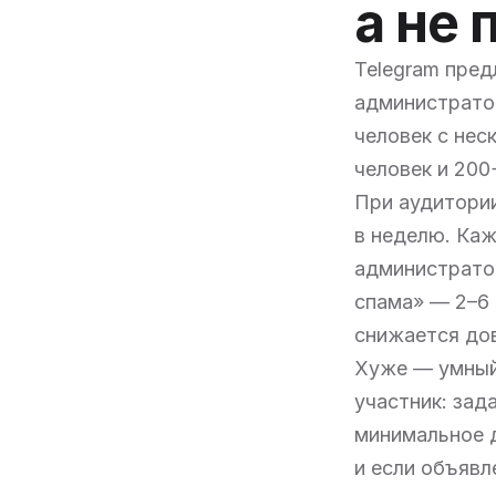
а не 
Telegram пред
администратор
человек с нес
человек и 200
При аудитории
в неделю. Каж
администратор
спама» — 2–6 
снижается дов
Хуже — умный 
участник: зад
минимальное 
и если объявл