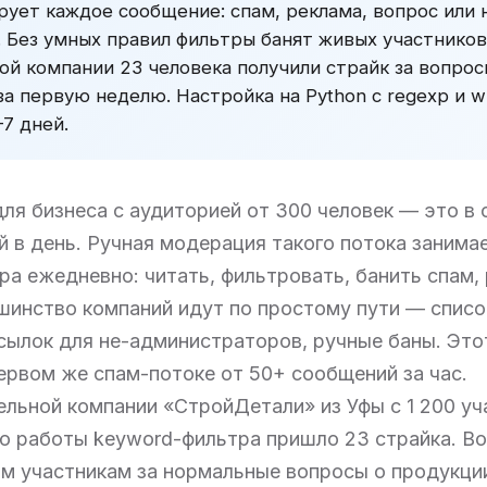
рует каждое сообщение: спам, реклама, вопрос или
. Без умных правил фильтры банят живых участников
ой компании 23 человека получили страйк за вопрос
а первую неделю. Настройка на Python с regexp и whi
7 дней.
для бизнеса с аудиторией от 300 человек — это в 
 в день. Ручная модерация такого потока занимае
а ежедневно: читать, фильтровать, банить спам,
инство компаний идут по простому пути — списо
сылок для не-администраторов, ручные баны. Это
ервом же спам-потоке от 50+ сообщений за час.
ельной компании «СтройДетали» из Уфы с 1 200 уч
ю работы keyword-фильтра пришло 23 страйка. В
м участникам за нормальные вопросы о продукци