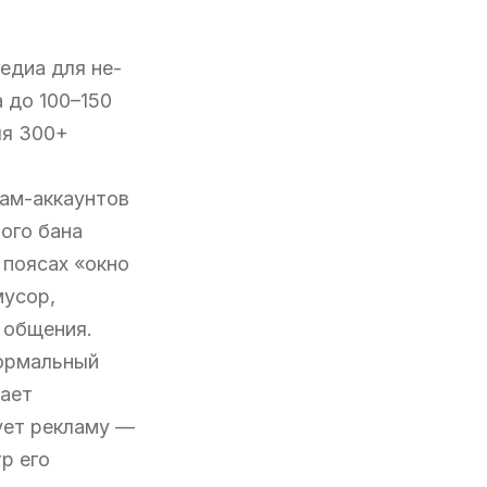
едиа для не-
 до 100–150
ля 300+
пам-аккаунтов
ого бана
 поясах «окно
мусор,
 общения.
нормальный
рает
ует рекламу —
р его