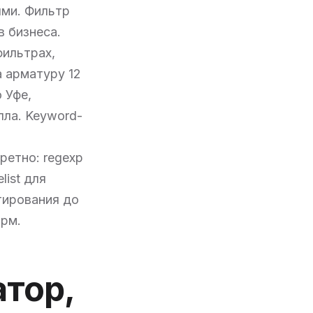
ями. Фильтр
 бизнеса.
фильтрах,
а арматуру 12
 Уфе,
ла. Keyword-
ретно: regexp
list для
тирования до
орм.
тор,