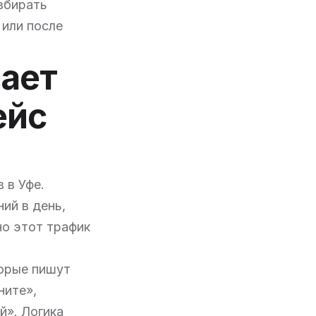
збирать
 или после
вает
ейс
 в Уфе.
ний в день,
но этот трафик
торые пишут
ните»,
й». Логика