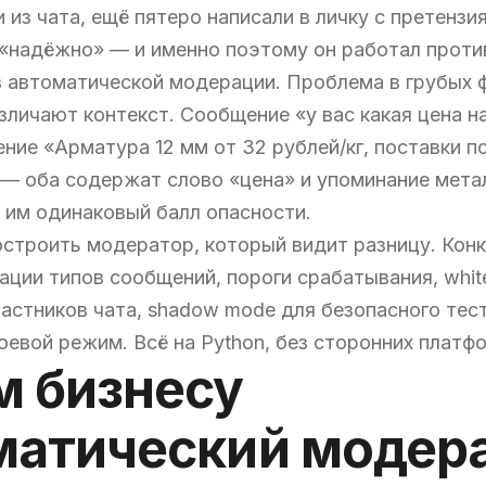
 из чата, ещё пятеро написали в личку с претензи
«надёжно» — и именно поэтому он работал против
 автоматической модерации. Проблема в грубых 
зличают контекст. Сообщение «у вас какая цена н
ние «Арматура 12 мм от 32 рублей/кг, поставки по
— оба содержат слово «цена» и упоминание метал
 им одинаковый балл опасности.
строить модератор, который видит разницу. Конк
ации типов сообщений, пороги срабатывания, white
астников чата, shadow mode для безопасного тес
оевой режим. Всё на Python, без сторонних платф
м бизнесу
матический модера