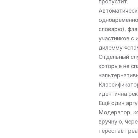
пропустит.
Автоматическ
одновременно:
словарю), фла
участников с 
дилемму «спам
Отдельный слу
которые не сп
«альтернативн
Классификато
идентична рек
Ещё один аргу
Модератор, к
вручную, чере
перестаёт реа