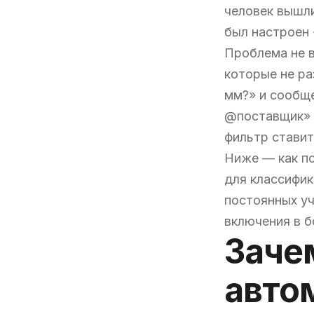
человек вышли
был настроен 
Проблема не в
которые не ра
мм?» и сообще
@поставщик» 
фильтр ставит
Ниже — как по
для классифик
постоянных уч
включения в б
Заче
авто