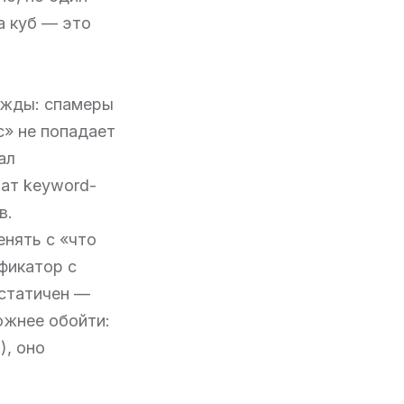
а куб — это
ажды: спамеры
с» не попадает
ал
тат keyword-
в.
енять с «что
ификатор с
 статичен —
ожнее обойти:
), оно