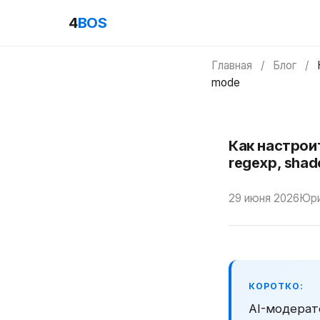
4
BOS
Главная
/
Блог
/
mode
Как настрои
regexp, sha
29 июня 2026
Юри
КОРОТКО:
AI-модерат