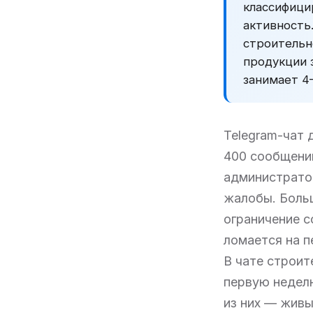
классифици
активность
строительн
продукции з
занимает 4–
Telegram-чат 
400 сообщений
администратор
жалобы. Больш
ограничение с
ломается на п
В чате строит
первую недел
из них — живы