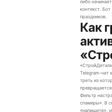
либо начинает
контекст. Бот
праздников.
Как 
акти
«Стр
«СтройДетали
Telegram-чат 
треть из кото
превращается 
Фильтр настра
спамеры». В с
«напишите», у