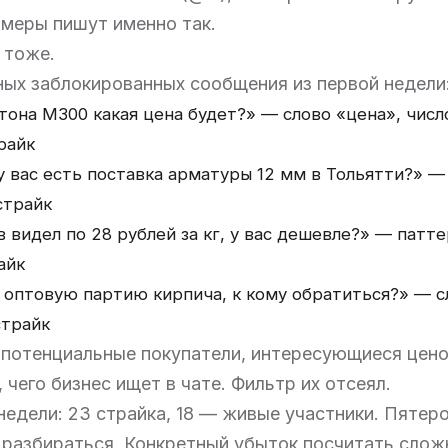
меры пишут именно так.
 тоже.
ых заблокированных сообщения из первой недели
етона М300 какая цена будет?» — слово «цена», числ
райк
у вас есть поставка арматуры 12 мм в Тольятти?» —
страйк
 видел по 28 рублей за кг, у вас дешевле?» — патте
айк
ь оптовую партию кирпича, к кому обратиться?» — с
страйк
 потенциальные покупатели, интересующиеся цено
 чего бизнес ищет в чате. Фильтр их отсеял.
недели: 23 страйка, 18 — живые участники. Пятер
и разбираться. Конкретный убыток посчитать слож