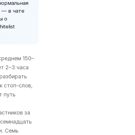
 нормальная
 — в чате
ы о
telist
среднем 150–
т 2–3 часа
 разбирать
к стоп-слов,
т путь
астников за
осемнадцать
и. Семь