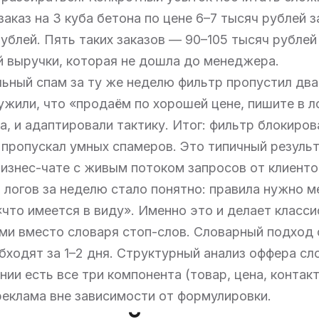
аказ на 3 куба бетона по цене 6–7 тысяч рублей з
рублей. Пять таких заказов — 90–105 тысяч рублей
 выручки, которая не дошла до менеджера.
льный спам за ту же неделю фильтр пропустил дв
жили, что «продаём по хорошей цене, пишите в л
а, и адаптировали тактику. Итог: фильтр блокиров
 пропускал умных спамеров. Это типичный резуль
изнес-чате с живым потоком запросов от клиенто
 логов за неделю стало понятно: правила нужно м
«что имеется в виду». Именно это и делает класс
ми вместо словаря стоп-слов. Словарный подход
бходят за 1–2 дня. Структурный анализ оффера сл
нии есть все три компонента (товар, цена, контакт
реклама вне зависимости от формулировки.