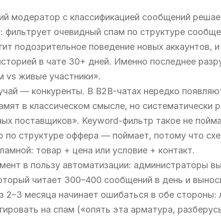
ий модератор с классификацией сообщений решае
 фильтрует очевидный спам по структуре сообще
гит подозрительное поведение новых аккаунтов, и
историей в чате 30+ дней. Именно последнее раз
 vs живые участники».
чай — конкуренты. В B2B-чатах нередко появляю
амят в классическом смысле, но систематически
ых поставщиков». Keyword-фильтр такое не пойма
р по структуре оффера — поймает, потому что сх
ламной: товар + цена или условие + контакт.
мент в пользу автоматизации: администраторы в
оторый читает 300–400 сообщений в день и вынос
з 2–3 месяца начинает ошибаться в обе стороны: 
гировать на спам («опять эта арматура, разберус