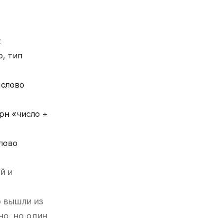
:
о, тип
 слово
рн «число +
лово
й и
о вышли из
но, но один