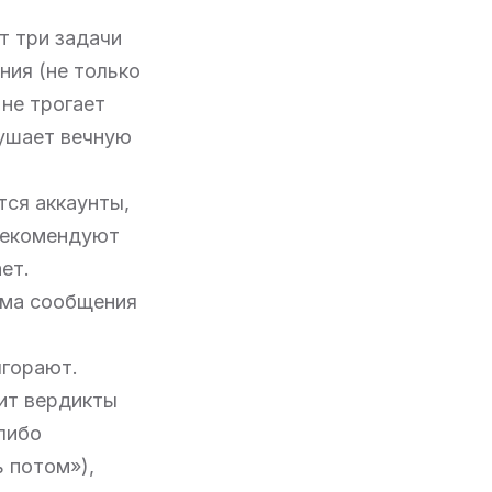
т три задачи
ния (не только
 не трогает
рушает вечную
тся аккаунты,
 рекомендуют
ет.
ема сообщения
ыгорают.
ит вердикты
либо
ь потом»),