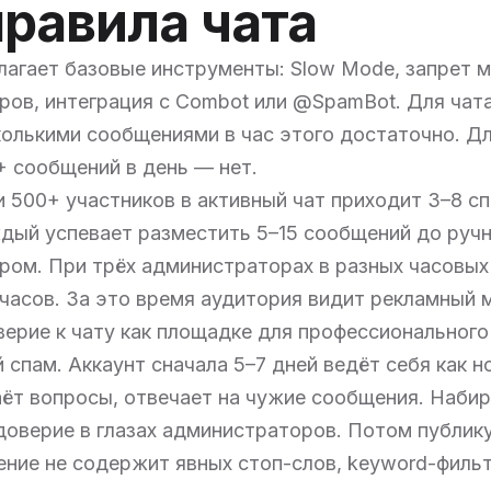
правила чата
лагает базовые инструменты: Slow Mode, запрет м
ов, интеграция с Combot или @SpamBot. Для чата
колькими сообщениями в час этого достаточно. Д
+ сообщений в день — нет.
 500+ участников в активный чат приходит 3–8 с
дый успевает разместить 5–15 сообщений до ручн
ом. При трёх администраторах в разных часовых
часов. За это время аудитория видит рекламный 
ерие к чату как площадке для профессионального
спам. Аккаунт сначала 5–7 дней ведёт себя как 
аёт вопросы, отвечает на чужие сообщения. Наби
доверие в глазах администраторов. Потом публик
ение не содержит явных стоп-слов, keyword-фильт