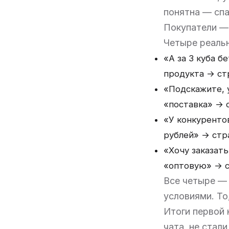
понятна — спа
Покупатели —
Четыре реальн
«А за 3 куба б
продукта → ст
«Подскажите, 
«поставка» → 
«У конкурентов
рублей» → стр
«Хочу заказат
«оптовую» → 
Все четыре —
условиями. То,
Итоги первой 
чата, не стал