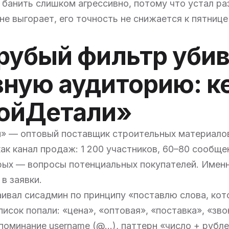
 банить слишком агрессивно, потому что устал ра
 не выгорает, его точность не снижается к пятнице
грубый фильтр уби
вную аудиторию: к
ойДетали»
» — оптовый поставщик строительных материалов
как канал продаж: 1 200 участников, 60–80 сообще
рых — вопросы потенциальных покупателей. Имен
в заявки.
ивал сисадмин по принципу «поставлю слова, ко
писок попали: «цена», «оптовая», «поставка», «зво
поминание username (@...), паттерн «число + рубле