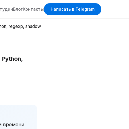
студии
Блог
Контакты
Написать в Telegram
hon, regexp, shadow
 Python,
ом времени