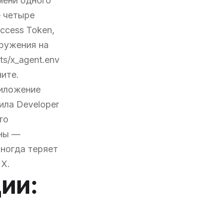
имени одного
е четыре
Access Token,
кружения на
ts/x_agent.env
ните.
риложение
ила Developer
то
ены —
иногда теряет
 X.
ции: