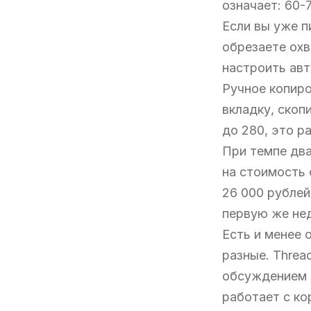
означает: 60-
Если вы уже п
обрезаете охв
настроить авт
Ручное копиро
вкладку, скоп
до 280, это р
При темпе два
на стоимость 
26 000 рублей
первую же не
Есть и менее 
разные. Threa
обсуждением 
работает с к