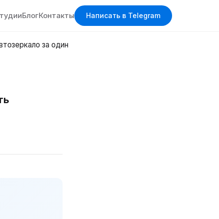
студии
Блог
Контакты
Написать в Telegram
автозеркало за один
ть