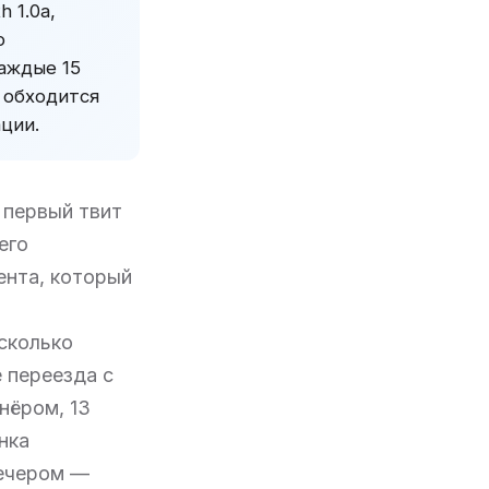
 1.0a,
о
аждые 15
 обходится
ции.
л первый твит
его
гента, который
сколько
 переезда с
тнёром, 13
нка
Вечером —