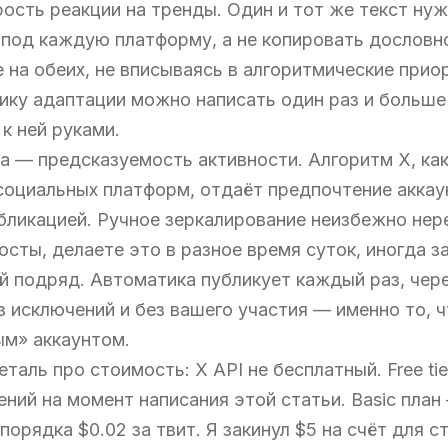
рость реакции на тренды. Один и тот же текст ну
под каждую платформу, а не копировать дословно
 на обеих, не вписываясь в алгоритмические прио
гику адаптации можно написать один раз и больше
к ней руками.
а — предсказуемость активности. Алгоритм X, как
социальных платформ, отдаёт предпочтение аккау
бликацией. Ручное зеркалирование неизбежно нер
осты, делаете это в разное время суток, иногда з
й подряд. Автоматика публикует каждый раз, чер
з исключений и без вашего участия — именно то, 
ым» аккаунтом.
еталь про стоимость: X API не бесплатный. Free ti
ний на момент написания этой статьи. Basic план
порядка $0.02 за твит. Я закинул $5 на счёт для с