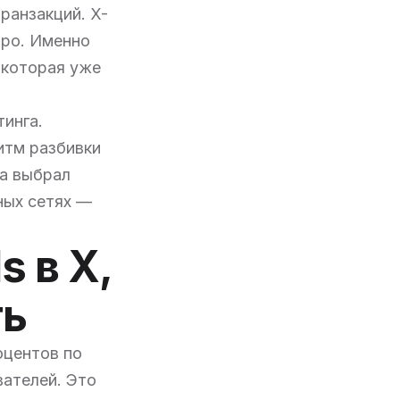
ранзакций. X-
тро. Именно
 которая уже
инга.
ритм разбивки
та выбрал
ьных сетях —
 в X,
ть
оцентов по
ателей. Это