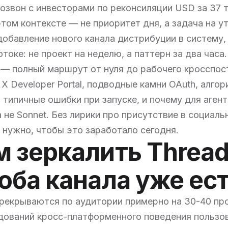
озвон с инвесторами по реконсиляции USD за 37 т
этом контексте — не приоритет дня, а задача на у
добавление нового канала дистрибуции в систему,
токе: не проект на неделю, а паттерн за два часа.
 — полный маршрут от нуля до рабочего кросспост
 X Developer Portal, подводные камни OAuth, алго
, типичные ошибки при запуске, и почему для аген
 а не Sonnet. Без лирики про присутствие в социал
о нужно, чтобы это заработало сегодня.
 зеркалить Threads
оба канала уже ес
ерекрываются по аудитории примерно на 30-40 пр
дований кросс-платформенного поведения пользов