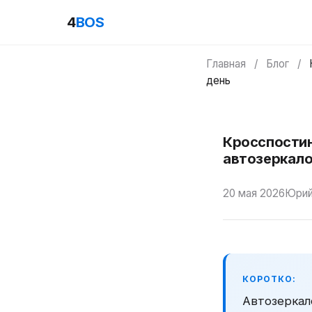
4
BOS
Главная
/
Блог
/
день
Кросспостинг
автозеркало
20 мая 2026
Юрий
КОРОТКО:
Автозеркало