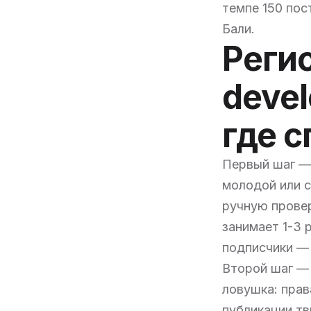
темпе 150 пос
Бали.
Реги
devel
где 
Первый шаг — 
молодой или с
ручную провер
занимает 1-3 
подписчики — 
Второй шаг — 
ловушка: прав
публикации тв