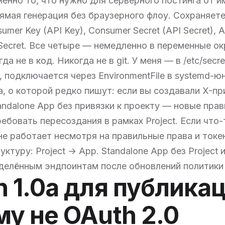
именно то, что нужно для серверного постинга от 
ямая генерация без браузерного флоу. Сохраняет
umer Key (API Key), Consumer Secret (API Secret), 
Secret. Все четыре — немедленно в переменные о
да не в код. Никогда не в git. У меня — в /etc/secre
, подключается через EnvironmentFile в systemd-ю
, о которой редко пишут: если вы создавали X-п
andalone App без привязки к проекту — новые прав
ребовать пересоздания в рамках Project. Если что-
е работает несмотря на правильные права и ток
ктуру: Project → App. Standalone App без Project 
делённым эндпоинтам после обновлений политики
 1.0a для публика
у не OAuth 2.0