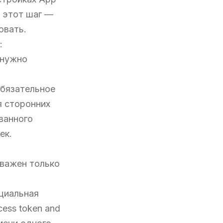
ь этот шаг —
овать.
:
 нужно
 Обязательное
я сторонних
ванного
ек.
, важен только
ециальная
cess token and