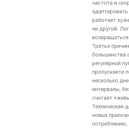
частота и ско
адаптировать 
работает хуже
ни другой. Ло
возвращаться 
Третья причин
большинства 
регулярной пу
пропускаете п
несколько дне
интервалы, бе
считает «жив
Техническая д
новых приложе
потреблению, 