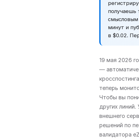
регистрируе
получаешь 
смысловым 
минут и пу
в $0.02. П
19 мая 2026 го
— автоматичес
кросспостинга
теперь монито
Чтобы вы пони
других линий.
внешнего серв
решений по пе
валидатора eZ