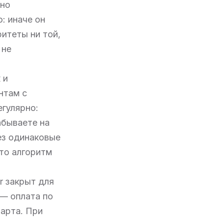
жно
: иначе он
ритеты ни той,
 не
 и
нтам с
егулярно:
абываете на
ез одинаковые
что алгоритм
er закрыт для
 — оплата по
тарта. При