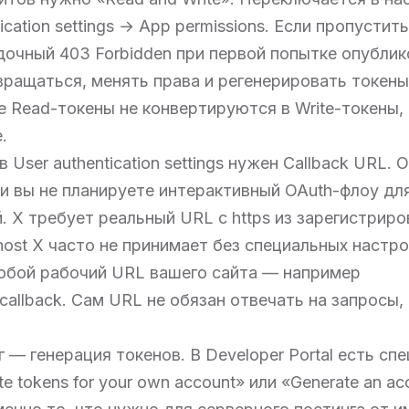
ication settings → App permissions. Если пропустит
дочный 403 Forbidden при первой попытке опублик
ращаться, менять права и регенерировать токены
 Read-токены не конвертируются в Write-токены,
.
 User authentication settings нужен Callback URL.
и вы не планируете интерактивный OAuth-флоу дл
. X требует реальный URL с https из зарегистриро
host X часто не принимает без специальных настро
юбой рабочий URL вашего сайта — например
u/callback. Сам URL не обязан отвечать на запросы
 — генерация токенов. В Developer Portal есть сп
e tokens for your own account» или «Generate an ac