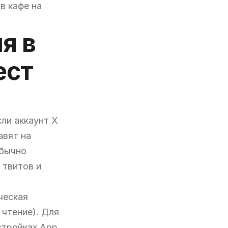
в кафе на
я в
ест
сли аккаунт X
авят на
Обычно
 твитов и
ческая
 чтение). Для
стройках App