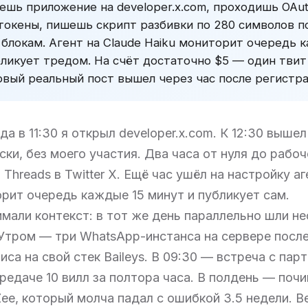
шь приложение на developer.x.com, проходишь OAuth
токены, пишешь скрипт разбивки по 280 символов п
блокам. Агент на Claude Haiku мониторит очередь к
бликует тредом. На счёт достаточно $5 — один твит
ервый реальный пост вышел через час после регистра
да в 11:30 я открыл developer.x.com. К 12:30 выше
ки, без моего участия. Два часа от нуля до рабоч
 Threads в Twitter X. Ещё час ушёл на настройку а
рит очередь каждые 15 минут и публикует сам.
мали контекст: в тот же день параллельно шли не
 Утром — три WhatsApp-инстанса на сервере после
иса на свой стек Baileys. В 09:30 — встреча с пар
редаче 10 вилл за полтора часа. В полдень — почи
ee, который молча падал с ошибкой 3.5 недели. 