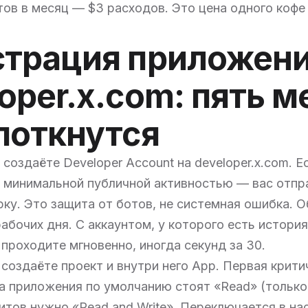
тов в месяц — $3 расходов. Это цена одного кофе 
страция приложени
oper.x.com: пять м
споткнутся
создаёте Developer Account на developer.x.com. Е
 минимальной публичной активностью — вас отпр
ку. Это защита от ботов, не системная ошибка. 
рабочих дня. С аккаунтом, у которого есть история
проходите мгновенно, иногда секунд за 30.
создаёте проект и внутри него App. Первая крити
а приложения по умолчанию стоят «Read» (только
итов нужно «Read and Write». Переключается в на