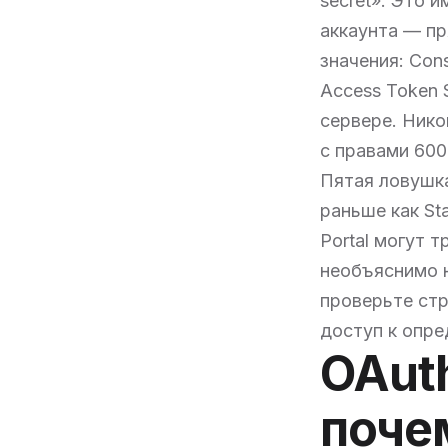
secret». Это 
аккаунта — пр
значения: Cons
Access Token 
сервере. Никог
с правами 600
Пятая ловушка
раньше как St
Portal могут т
необъяснимо н
проверьте стру
доступ к опре
OAuth
почем