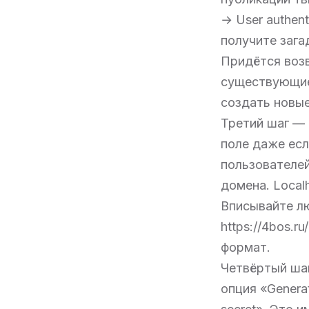
→ User authent
получите зага
Придётся возв
существующие
создать новые
Третий шаг — в
поле даже есл
пользователей
домена. Local
Вписывайте л
https://4bos.r
формат.
Четвёртый шаг
опция «Generat