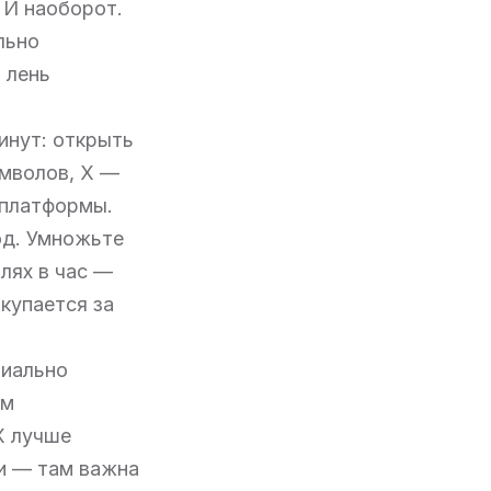
. И наоборот.
льно
 лень
инут: открыть
имволов, X —
 платформы.
од. Умножьте
лях в час —
окупается за
пиально
ым
X лучше
и — там важна