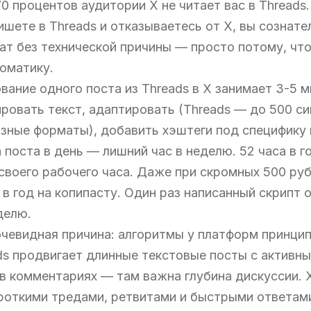
70 процентов аудитории X не читает вас в Threads
ишете в Threads и отказываетесь от X, вы сознате
ат без технической причины — просто потому, что
оматику.
вание одного поста из Threads в X занимает 3-5 м
ировать текст, адаптировать (Threads — до 500 с
азные форматы), добавить хэштеги под специфику
 поста в день — лишний час в неделю. 52 часа в г
своего рабочего часа. Даже при скромных 500 руб
 в год на копипасту. Один раз написанный скрипт 
делю.
очевидная причина: алгоритмы у платформ принци
ds продвигает длинные текстовые посты с активн
в комментариях — там важна глубина дискуссии. 
ороткими тредами, ретвитами и быстрыми ответам