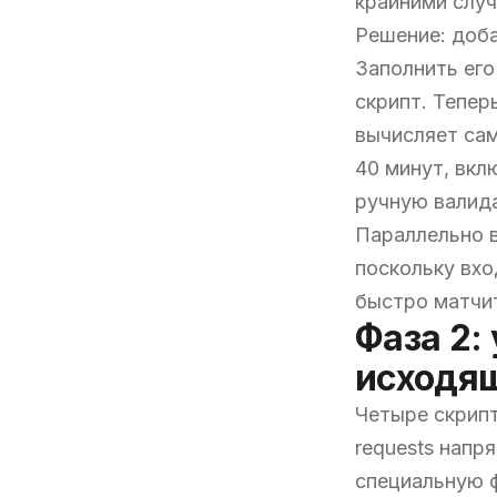
крайними слу
Решение: доб
Заполнить его
скрипт. Тепер
вычисляет сам
40 минут, вкл
ручную валида
Параллельно в
поскольку вхо
быстро матчит
Фаза 2:
исходя
Четыре скрипт
requests напря
специальную ф