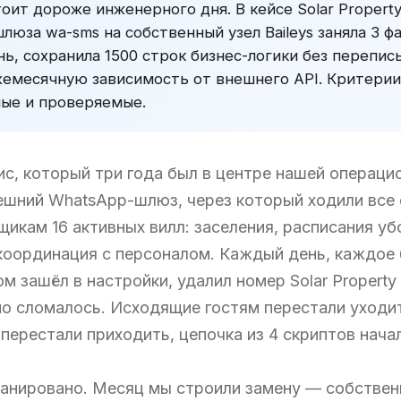
оит дороже инженерного дня. В кейсе Solar Propert
юза wa-sms на собственный узел Baileys заняла 3 ф
ь, сохранила 1500 строк бизнес-логики без перепис
жемесячную зависимость от внешнего API. Критерии
ые и проверяемые.
ис, который три года был в центре нашей операци
ешний WhatsApp-шлюз, через который ходили все
щикам 16 активных вилл: заселения, расписания уб
координация с персоналом. Каждый день, каждое
 зашёл в настройки, удалил номер Solar Property
о сломалось. Исходящие гостям перестали уходи
перестали приходить, цепочка из 4 скриптов нача
ланировано. Месяц мы строили замену — собстве