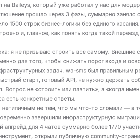
 на Baileys, который уже работал у нас для моде
лючение прошло через 3 фазы, суммарно заняло 
ило 1500 строк бизнес-логики без единого касания.
троено и, главное, как понять когда такой переез
ка: я не призываю строить всё самому. Внешние 
енно для того, чтобы снижать порог входа и ос
нфраструктурных задач. wa-sms был правильным р
ыстрый старт, готовый API, не нужно держать со
. Вопрос не «строить или платить», а «когда имен
са есть конкретные ответы.
 нетипичным не тем, что мы что-то сломали — а т
новременно завершили инфраструктурную миграци
 апгрейд для 4 чатов суммарно более 1770 участ
инструмент, открыли публичную community-страни