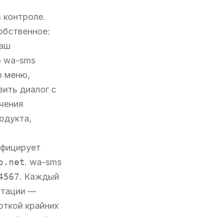
 контроле.
обственное:
наш
о wa-sms
ы меню,
вить диалог с
чения
одукта,
ифицирует
p.net
. wa-sms
4567
. Каждый
ртации —
откой крайних