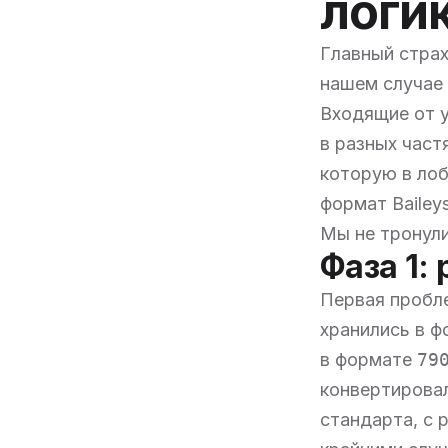
логи
Главный страх
нашем случае 
Входящие от 
в разных част
которую в ло
формат Baileys
Мы не тронули
Фаза 1:
Первая пробле
хранились в 
в формате
79
конвертировал
стандарта, с 