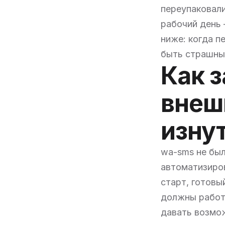
переупаковали
рабочий день
ниже: когда п
быть страшны
Как 
внеш
изну
wa-sms не был
автоматизиро
старт, готовы
должны работа
давать возмож