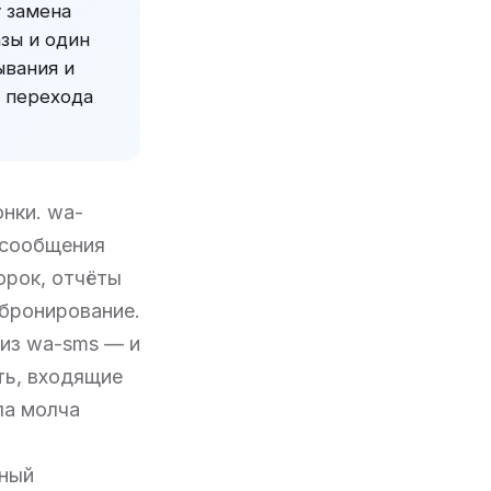
y замена
азы и один
ывания и
 перехода
онки. wa-
 сообщения
орок, отчёты
 бронирование.
 из wa-sms — и
ть, входящие
ла молча
нный