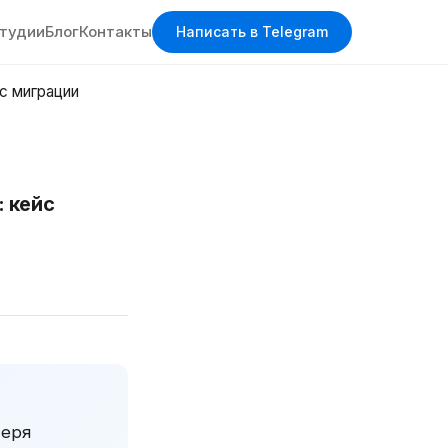
студии
Блог
Контакты
Написать в Telegram
с миграции
 кейс
теря