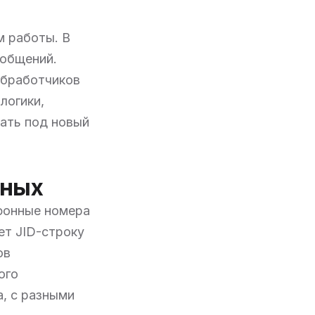
м работы. В
ообщений.
обработчиков
логики,
ать под новый
нных
ефонные номера
ует JID-строку
ов
ого
а, с разными