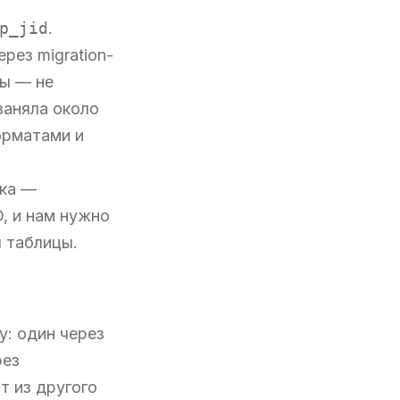
p_jid
.
рез migration-
зы — не
заняла около
орматами и
ска —
D, и нам нужно
я таблицы.
: один через
рез
т из другого