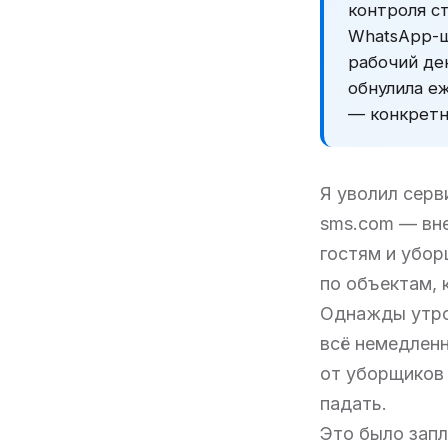
контроля ст
WhatsApp-шл
рабочий ден
обнулила е
— конкретн
Я уволил серв
sms.com — вн
гостям и убор
по объектам, 
Однажды утром
всё немедленн
от уборщиков 
падать.
Это было зап