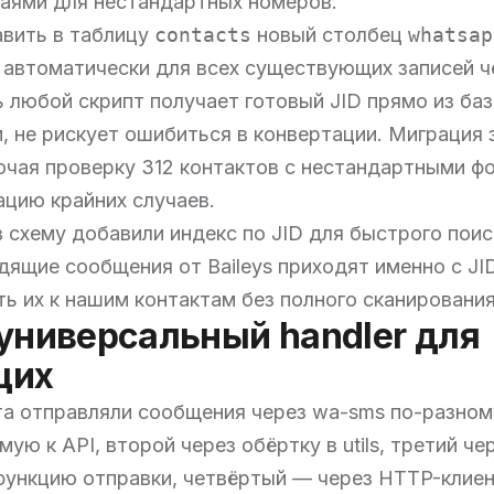
чаями для нестандартных номеров.
авить в таблицу
contacts
новый столбец
whatsap
 автоматически для всех существующих записей че
ь любой скрипт получает готовый JID прямо из ба
, не рискует ошибиться в конвертации. Миграция 
ючая проверку 312 контактов с нестандартными ф
цию крайних случаев.
 схему добавили индекс по JID для быстрого пои
дящие сообщения от Baileys приходят именно с JI
ь их к нашим контактам без полного сканировани
 универсальный handler для
щих
а отправляли сообщения через wa-sms по-разному
мую к API, второй через обёртку в utils, третий че
ункцию отправки, четвёртый — через HTTP-клиен