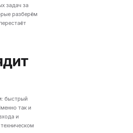
х задач за
орые разберём
 перестаёт
ядит
м: быстрый
Именно так и
входа и
 техническом