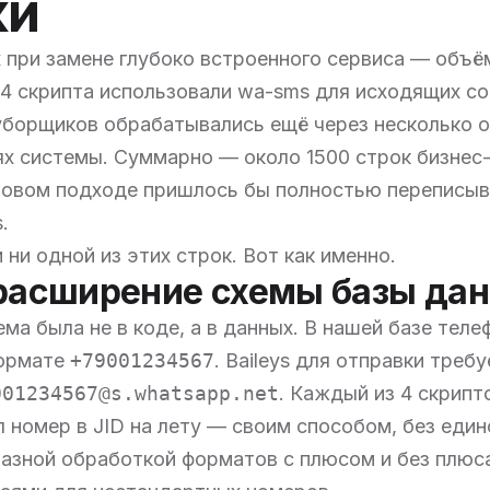
ки
 при замене глубоко встроенного сервиса — объё
4 скрипта использовали wa-sms для исходящих с
уборщиков обрабатывались ещё через несколько 
ях системы. Суммарно — около 1500 строк бизнес-
бовом подходе пришлось бы полностью переписыв
.
 ни одной из этих строк. Вот как именно.
 расширение схемы базы да
ма была не в коде, а в данных. В нашей базе тел
формате
+79001234567
. Baileys для отправки треб
001234567@s.whatsapp.net
. Каждый из 4 скрипт
 номер в JID на лету — своим способом, без един
разной обработкой форматов с плюсом и без плюс