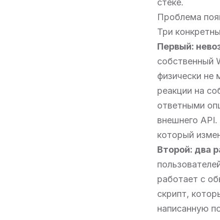
стеке.
Проблема появ
Три конкретны
Первый: нево
собственный W
физически не 
реакции на со
ответными опц
внешнего API.
который измен
Второй: два 
пользователей
работает с о
скрипт, котор
написанную по