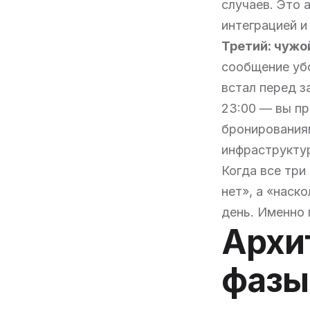
случаев. Это 
интеграцией и
Третий: чужо
сообщение убо
встал перед з
23:00 — вы пр
бронирования
инфраструкту
Когда все три
нет», а «наск
день. Именно 
Архи
фазы