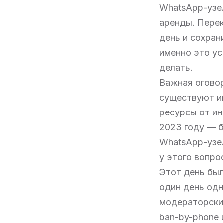
WhatsApp-узел
аренды. Перек
день и сохран
именно это ус
делать.
Важная оговор
существуют им
ресурсы от и
2023 году — б
WhatsApp-узел
у этого вопро
Этот день был
один день од
модераторский
ban-by-phone 