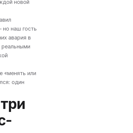
аждой новой
авил
 но наш гость
них авария в
и реальными
жой
е «менять или
лся: один
 три
с-