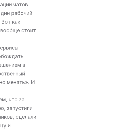
рации чатов
один рабочий
 Вот как
д вообще стоит
сервисы
вобождать
ешением в
бственный
но менять». И
ем, что за
ю, запустили
ников, сделали
цу и