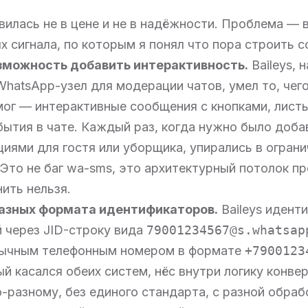
илась не в цене и не в надёжности. Проблема — в
х сигнала, по которым я понял что пора строить с
зможность добавить интерактивность.
Baileys, 
hatsApp-узел для модерации чатов, умел то, чег
мог — интерактивные сообщения с кнопками, лист
бытия в чате. Каждый раз, когда нужно было доба
иями для гостя или уборщика, упирались в ограни
 Это не баг wa-sms, это архитектурный потолок пр
ить нельзя.
разных формата идентификаторов.
Baileys идент
 через JID-строку вида
79001234567@s.whatsap
бычным телефонным номером в формате
+7900123
ый касался обеих систем, нёс внутри логику конве
-разному, без единого стандарта, с разной обраб