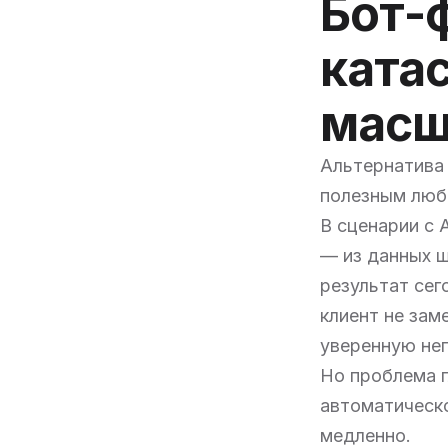
Бот-
ката
масш
Альтернатива 
полезным люб
В сценарии с 
— из данных ш
результат сег
клиент не зам
уверенную неп
Но проблема г
автоматическо
медленно.