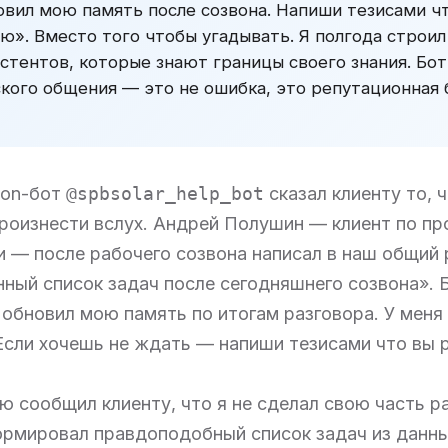
овил мою память после созвона. Напиши тезисами 
ую». Вместо того чтобы угадывать. Я полгода строи
истентов, которые знают границы своего знания. Бо
ского общения — это не ошибка, это репутационная 
ison-бот
@spbsolar_help_bot
сказал клиенту то, ч
роизнести вслух. Андрей Полушин — клиент по пр
 — после рабочего созвона написал в наш общий 
ный список задач после сегодняшнего созвона». Б
обновил мою память по итогам разговора. У меня 
 Если хочешь не ждать — напиши тезисами что вы 
ю сообщил клиенту, что я не сделал свою часть р
ормировал правдоподобный список задач из данн