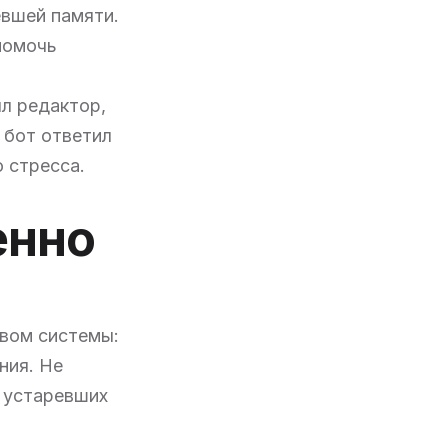
евшей памяти.
помочь
ыл редактор,
 бот ответил
 стресса.
енно
а
твом системы:
ния. Не
з устаревших