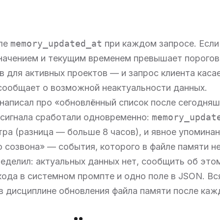
оле
memory_updated_at
при каждом запросе. Если
начением и текущим временем превышает порогов
ов для активных проектов — и запрос клиента каса
сообщает о возможной неактуальности данных.
написал про «обновлённый список после сегодняш
 сигнала сработали одновременно:
memory_updat
тра (разница — больше 8 часов), и явное упомина
 созвона» — события, которого в файле памяти не
еделил: актуальных данных нет, сообщить об это
кода в системном промпте и одно поле в JSON. Вс
в дисциплине обновления файла памяти после каж