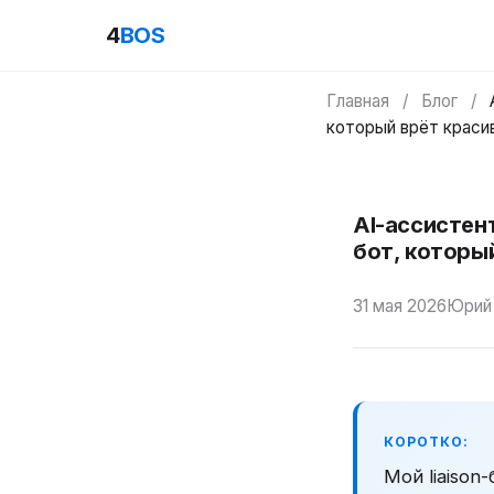
4
BOS
Главная
/
Блог
/
который врёт краси
AI-ассистен
бот, которы
31 мая 2026
Юрий
КОРОТКО:
Мой liaiso