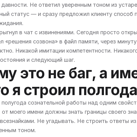
давности. Не ответил уверенным тоном из устар
ный статус — и сразу предложил клиенту способ 
жидания.
рыгнул в чат с извинениями. Сегодня просто откр
л «решения созвона» в файл памяти, через минуту
тно. Никакой имитации компетентности. Никакого
остояния и следующий шаг.
у это не баг, а им
то я строил полгод
 полугода сознательной работы над одним свойс
 от моего имени должны знать границы своего зна
всезнайками. Не угадывать. Не строить ответы и
енным тоном.