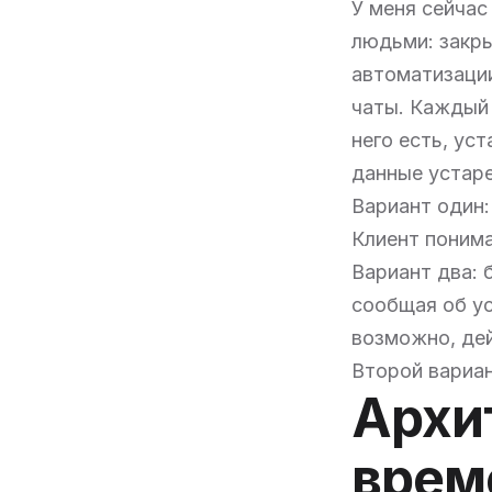
У меня сейчас
людьми: закры
автоматизации
чаты. Каждый 
него есть, ус
данные устар
Вариант один:
Клиент понима
Вариант два: 
сообщая об ус
возможно, дей
Второй вариа
Архи
врем