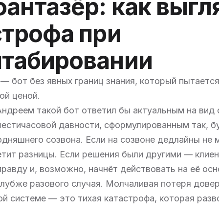
фантазёр: как выгл
строфа при
табировании
— бот без явных границ знания, который пытаетс
ой ценой.
Андреем такой бот ответил бы актуальным на вид
естичасовой давности, сформулированным так, б
одняшнего созвона. Если на созвоне дедлайны не
етит разницы. Если решения были другими — клиен
равду и, возможно, начнёт действовать на её осн
лубже разового случая. Молчаливая потеря довер
й системе — это тихая катастрофа, которая разв