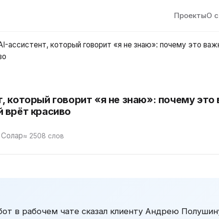
Проекты
О 
AI-ассистент, который говорит «я не знаю»: почему это важ
во
т, который говорит «я не знаю»: почему это
й врёт красиво
 Солар
≈ 2508 слов
n-бот в рабочем чате сказал клиенту Андрею Полуши