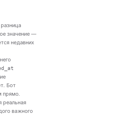
 разница
ое значение —
ется недавних
него
ed_at
ние
т. Бот
м прямо.
я реальная
дого важного