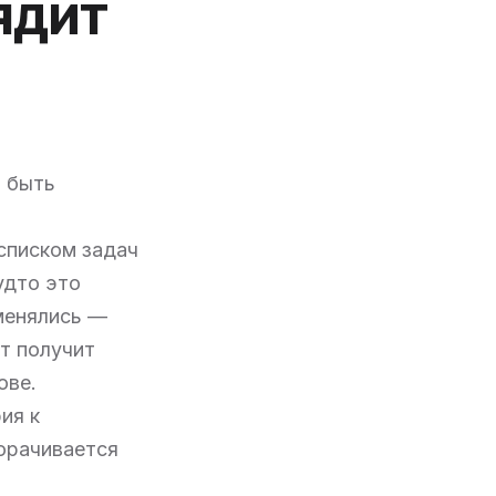
ядит
я быть
 списком задач
удто это
 менялись —
т получит
ове.
ия к
орачивается