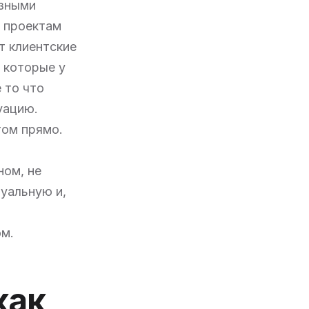
азными
о проектам
т клиентские
, которые у
 то что
уацию.
том прямо.
ном, не
уальную и,
ом.
как