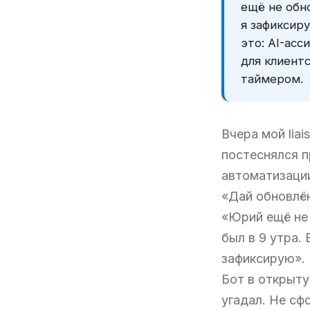
ещё не обн
я зафиксир
это: AI-асс
для клиент
таймером.
Вчера мой lia
постеснялся п
автоматизации
«Дай обновлён
«Юрий ещё не 
был в 9 утра.
зафиксирую».
Бот в открыту
угадал. Не сф