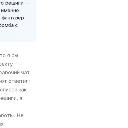
что решили —
л именно
т-фантазёр
бомба с
то я бы
оекту
рабочий чат:
от ответил:
список как
решили, я
аботы. Не
ых