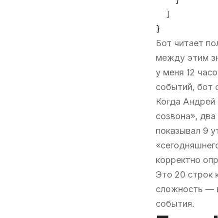
  ]

}
Бот читает п
между этим з
у меня 12 час
событий, бот 
Когда Андрей 
созвона», два
показывал 9 у
«сегодняшнего
корректно опр
Это 20 строк 
сложность — 
события.