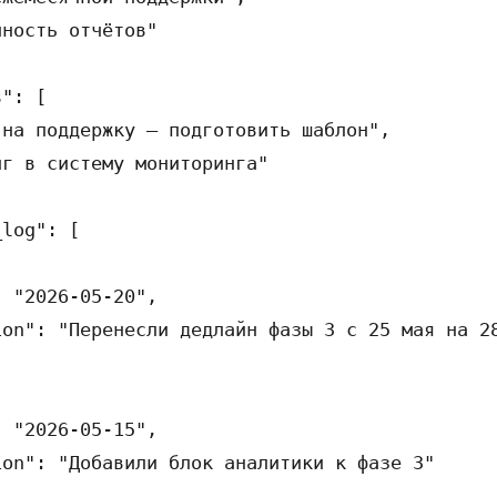
ность отчётов"

": [

на поддержку — подготовить шаблон",

г в систему мониторинга"

log": [

 "2026-05-20",

on": "Перенесли дедлайн фазы 3 с 25 мая на 28
 "2026-05-15",

on": "Добавили блок аналитики к фазе 3"
