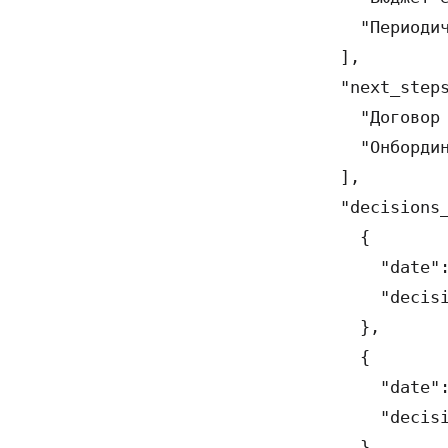
    "Периодич
  ],

  "next_steps
    "Договор 
    "Онбордин
  ],

  "decisions_
    {

      "date":
      "decisi
    },

    {

      "date":
      "decisi
    }
