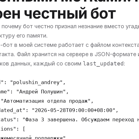
оен честный бот
 почему бот честно признал незнание вместо уга
ктуру его памяти.
n-бот в моей системе работает с файлом контекст
такта. Файл хранится на сервере в JSON-формате
оков данных, каждый со своим
last_updated
:
": "polushin_andrey",

me": "Андрей Полушин",

"Автоматизация отдела продаж",

ated_at": "2026-05-28T09:00:00+08:00",

tatus": "Фаза 3 завершена. Обсуждаем переход н
ions": [

жемесячной поддержки",
