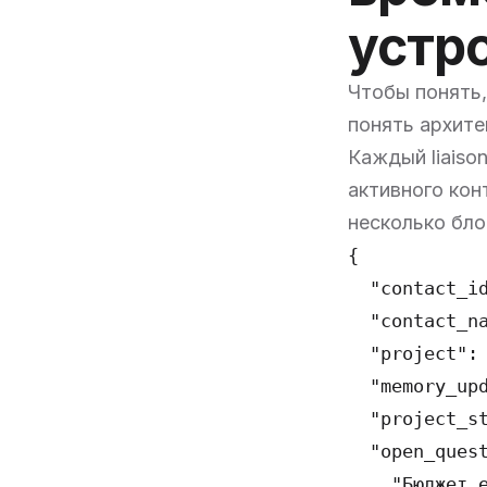
устр
Чтобы понять,
понять архите
Каждый liaiso
активного кон
несколько бл
{

  "contact_id
  "contact_na
  "project": 
  "memory_upd
  "project_s
  "open_quest
    "Бюджет е