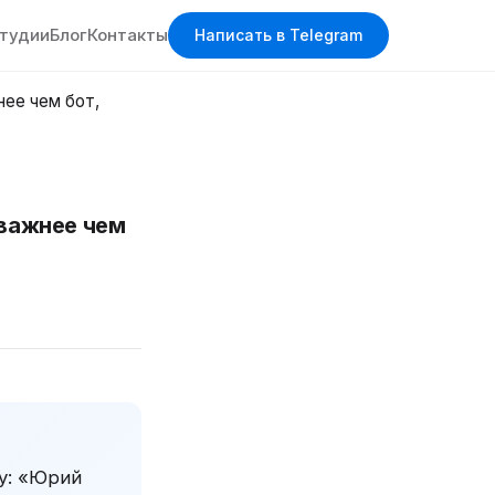
студии
Блог
Контакты
Написать в Telegram
нее чем бот,
 важнее чем
ну: «Юрий