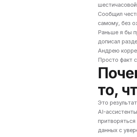
шестичасовой 
Сообщил чест
самому, без о
Раньше я бы п
дописал разде
Андрею коррек
Просто факт с
Почем
то, ч
Это результат
AI-ассистенты
притворяться 
данных с увер